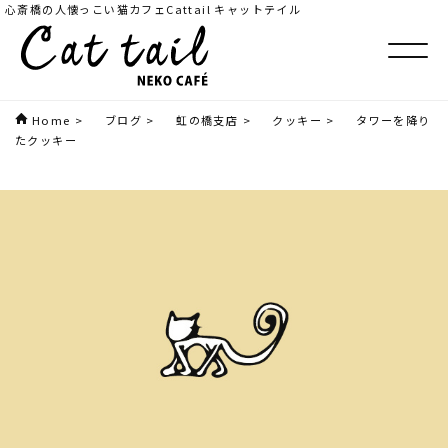
心斎橋の人懐っこい猫カフェCattail キャットテイル
Home
>
ブログ
>
虹の橋支店
>
クッキー
>
タワーを降り
たクッキー