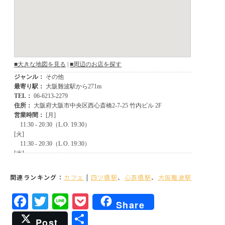
関連ランキング：
カフェ
|
四ツ橋駅
、
心斎橋駅
、
大阪難波駅
Facebook
Twitter
Line
Pocket
Share
共
Post