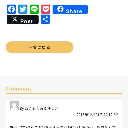
Facebook
Twitter
Line
Pocket
Share
共
Post
有
一覧に戻る
Comment
あき＆くみ＆ゆうき
2015年12月21日 10:12 PM
確かに(笑)ジャスミンちゃんってかわいいと言うか、男前なんで