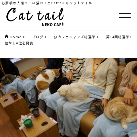
心斎橋の人懐っこい猫カフェCattail キャットテイル
Home
>
ブログ
>
@カフェニャンズ総選挙
>
第14回総選挙1
位から4位を発表！