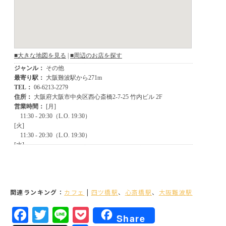
関連ランキング：
カフェ
|
四ツ橋駅
、
心斎橋駅
、
大阪難波駅
Facebook
Twitter
Line
Pocket
Share