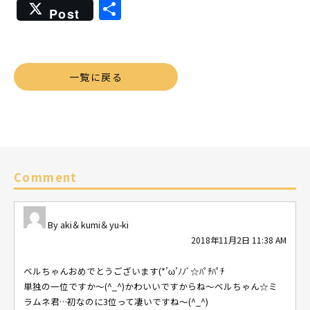
共
Post
有
一覧に戻る
Comment
aki＆kumi＆yu-ki
2018年11月2日 11:38 AM
ベルちゃんおめでとうございます(*’ω’ﾉﾉﾞ☆ﾊﾟﾁﾊﾟﾁ
単独の一位ですか～(^_^)かわいいですからね～ベルちゃん☆ミ
ラムネ君…初なのに3位って凄いですね～(^_^)