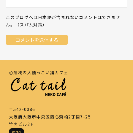
このブログへは日本語が含まれないコメントはできませ
ん。（スパム対策）
心斎橋の人懐っこい猫カフェ
〒542-0086
大阪府大阪市中央区西心斎橋2丁目7-25
竹内ビル2Ｆ
map