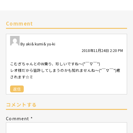
Comment
aki＆kumi＆yu-ki
2018年11月24日 2:20 PM
こむぎちゃんとのW乗り、珍しいですね～(*￣∇￣*)
レオ様だから皆許してしまうのかも知れませんね～(*￣∇￣*)癒
されます☆ミ
返信
コメントする
Comment
*