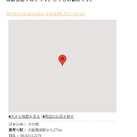
https://catouko.blog68.fc2.com/