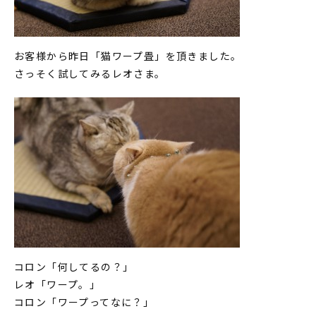
お客様から昨日「猫ワープ畳」を頂きました。
さっそく試してみるレオさま。
コロン「何してるの？」
レオ「ワープ。」
コロン「ワープってなに？」