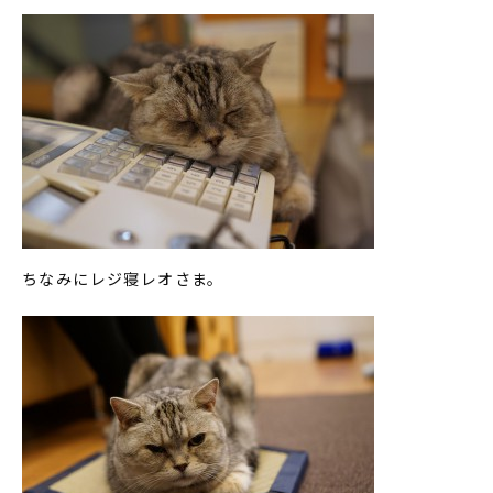
ちなみにレジ寝レオさま。