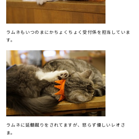
ラムネもいつのまにかちょくちょく受付係を担当していま
す。
ラムネに延髄蹴りをされてますが、怒らず優しいレオさ
ま。