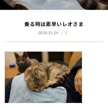
乗る時は素早いレオさま
レオ
2018.11.24