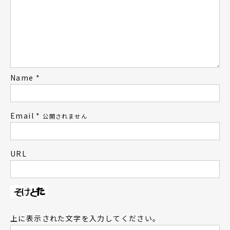
Name
*
Email
*
公開されません
URL
上に表示された文字を入力してください。