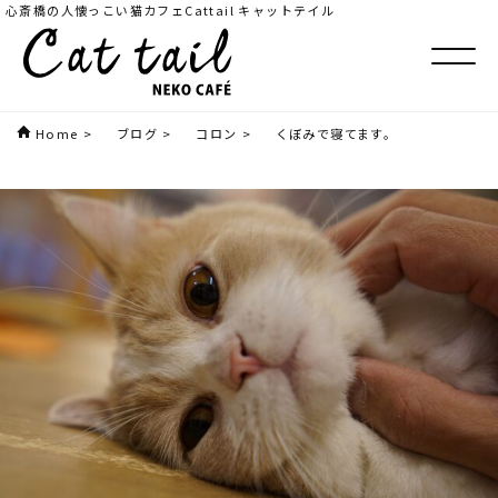
心斎橋の人懐っこい猫カフェCattail キャットテイル
Home
>
ブログ
>
コロン
>
くぼみで寝てます。