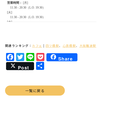
関連ランキング：
カフェ
|
四ツ橋駅
、
心斎橋駅
、
大阪難波駅
Facebook
Twitter
Line
Pocket
Share
共
Post
有
一覧に戻る