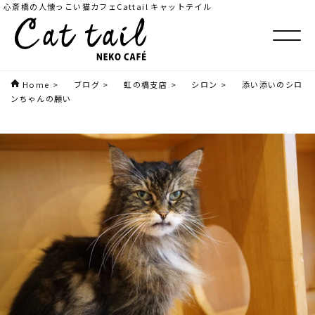
心斎橋の人懐っこい猫カフェCattail キャットテイル
Home
>
ブログ
>
虹の橋支店
>
シロン
>
添い添いのシロ
ンちゃんの願い