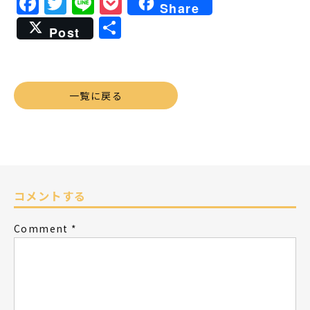
Facebook
Twitter
Line
Pocket
Share
共
Post
有
一覧に戻る
コメントする
Comment
*