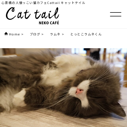
心斎橋の人懐っこい猫カフェCattail キャットテイル
Home
>
ブログ
>
ラムネ
>
とっとこラムネくん