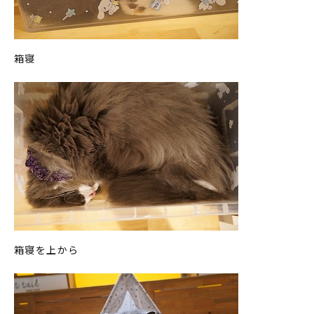
箱寝
箱寝を上から