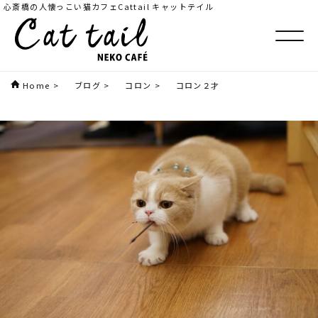
心斎橋の人懐っこい猫カフェCattail キャットテイル
Home
>
ブログ
>
コロン
>
コロン２才