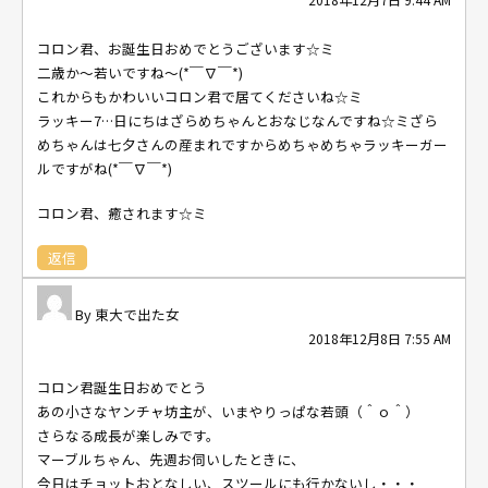
コロン君、お誕生日おめでとうございます☆ミ
二歳か～若いですね～(*￣∇￣*)
これからもかわいいコロン君で居てくださいね☆ミ
ラッキー7…日にちはざらめちゃんとおなじなんですね☆ミざら
めちゃんは七夕さんの産まれですからめちゃめちゃラッキーガー
ルですがね(*￣∇￣*)
コロン君、癒されます☆ミ
返信
東大で出た女
2018年12月8日 7:55 AM
コロン君誕生日おめでとう
あの小さなヤンチャ坊主が、いまやりっぱな若頭（＾ｏ＾）
さらなる成長が楽しみです。
マーブルちゃん、先週お伺いしたときに、
今日はチョットおとなしい、スツールにも行かないし・・・