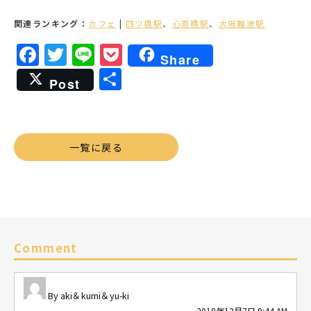
関連ランキング：
カフェ
|
四ツ橋駅
、
心斎橋駅
、
大阪難波駅
Facebook
Twitter
Line
Pocket
Share
共
Post
有
一覧に戻る
Comment
aki＆kumi＆yu-ki
2018年12月7日 9:44 AM