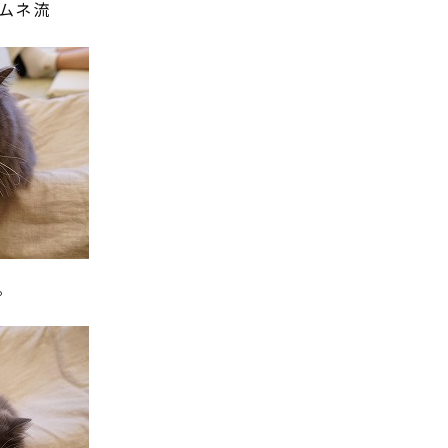
ムネ流
。