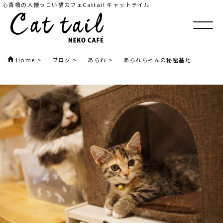
心斎橋の人懐っこい猫カフェCattail キャットテイル
Home
>
ブログ
>
あられ
>
あられちゃんの秘密基地