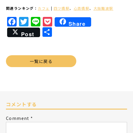
関連ランキング：
カフェ
|
四ツ橋駅
、
心斎橋駅
、
大阪難波駅
Facebook
Twitter
Line
Pocket
Share
共
Post
有
一覧に戻る
コメントする
Comment
*