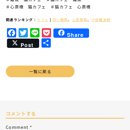
＃心斎橋 猫カフェ
＃猫カフェ 心斎橋
関連ランキング：
カフェ
|
四ツ橋駅
、
心斎橋駅
、
大阪難波駅
Facebook
Twitter
Line
Pocket
Share
共
Post
有
一覧に戻る
コメントする
Comment
*