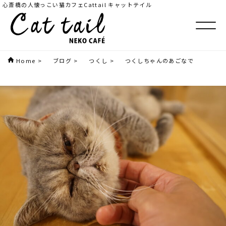
心斎橋の人懐っこい猫カフェCattail キャットテイル
Home
>
ブログ
>
つくし
>
つくしちゃんのあごなで