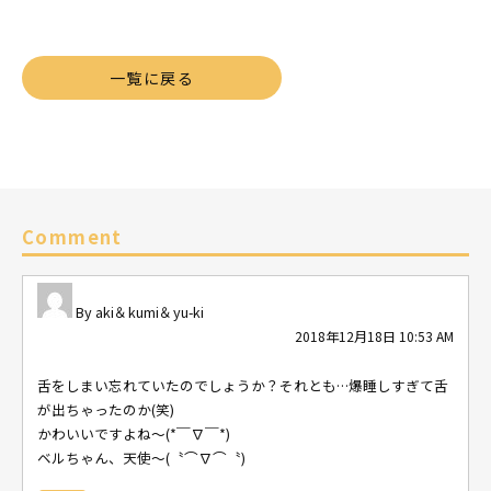
有
一覧に戻る
Comment
aki＆kumi＆yu-ki
2018年12月18日 10:53 AM
舌をしまい忘れていたのでしょうか？それとも…爆睡しすぎて舌
が出ちゃったのか(笑)
かわいいですよね～(*￣∇￣*)
ベルちゃん、天使～(〝⌒∇⌒〝)