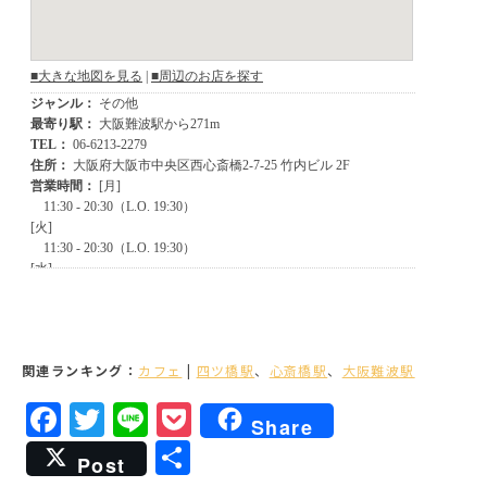
関連ランキング：
カフェ
|
四ツ橋駅
、
心斎橋駅
、
大阪難波駅
Facebook
Twitter
Line
Pocket
Share
共
Post