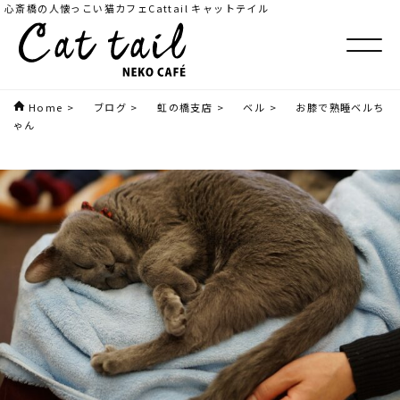
心斎橋の人懐っこい猫カフェCattail キャットテイル
Home
>
ブログ
>
虹の橋支店
>
ベル
>
お膝で熟睡ベルち
ゃん