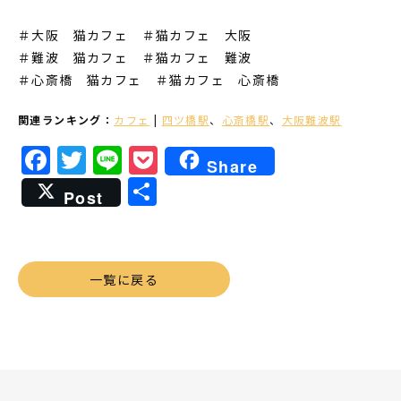
＃大阪 猫カフェ ＃猫カフェ 大阪
＃難波 猫カフェ
＃猫カフェ 難波
＃心斎橋 猫カフェ
＃猫カフェ 心斎橋
関連ランキング：
カフェ
|
四ツ橋駅
、
心斎橋駅
、
大阪難波駅
Facebook
Twitter
Line
Pocket
Share
共
Post
有
一覧に戻る