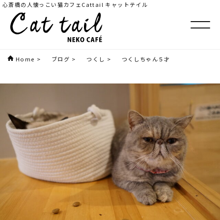
心斎橋の人懐っこい猫カフェCattail キャットテイル
Home
>
ブログ
>
つくし
>
つくしちゃん５才