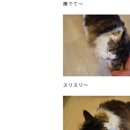
撫でて～
スリスリ～