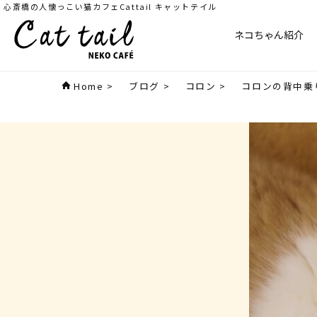
心斎橋の人懐っこい猫カフェCattail キャットテイル
ネコちゃん紹介
Home
>
ブログ
>
コロン
>
コロンの背中乗