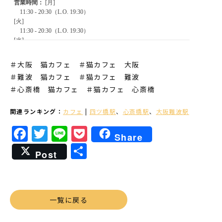
＃大阪 猫カフェ ＃猫カフェ 大阪
＃難波 猫カフェ
＃猫カフェ 難波
＃心斎橋 猫カフェ
＃猫カフェ 心斎橋
関連ランキング：
カフェ
|
四ツ橋駅
、
心斎橋駅
、
大阪難波駅
Facebook
Twitter
Line
Pocket
Share
共
Post
有
一覧に戻る