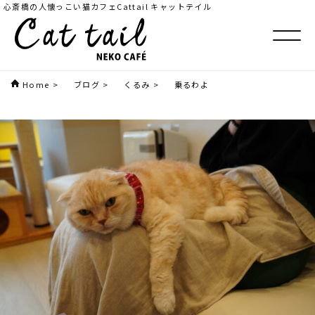
心斎橋の人懐っこい猫カフェCattail キャットテイル
Home
>
ブログ
>
くるみ
>
乗るわよ