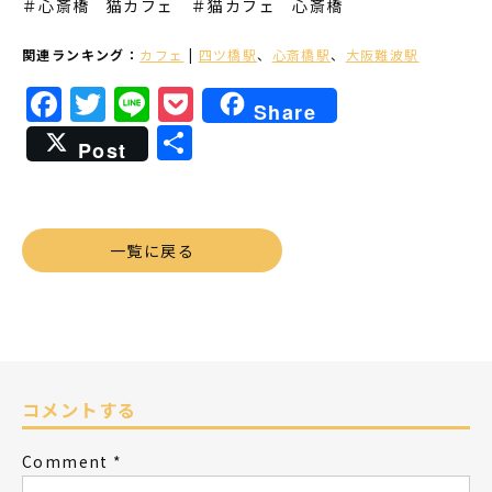
＃心斎橋 猫カフェ
＃猫カフェ 心斎橋
関連ランキング：
カフェ
|
四ツ橋駅
、
心斎橋駅
、
大阪難波駅
Facebook
Twitter
Line
Pocket
Share
共
Post
有
一覧に戻る
コメントする
Comment
*