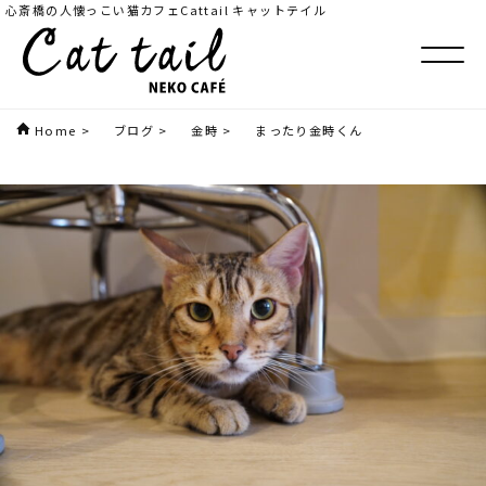
心斎橋の人懐っこい猫カフェCattail キャットテイル
Home
>
ブログ
>
金時
>
まったり金時くん