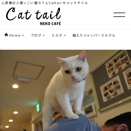
心斎橋の人懐っこい猫カフェCattail キャットテイル
Home
>
ブログ
>
ミルク
>
箱入りジャンパーミルクん