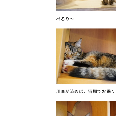
ぺろり～
用事が済めば、猫棚でお眠り