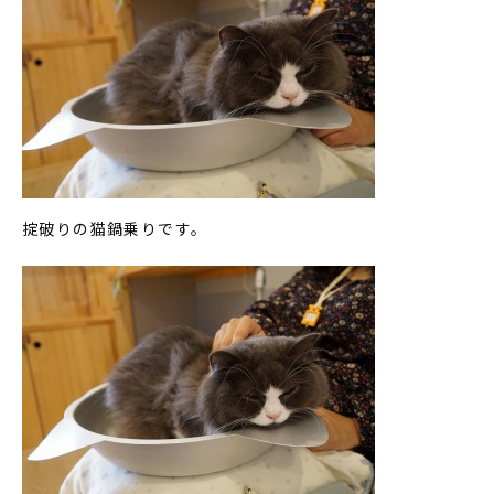
掟破りの猫鍋乗りです。