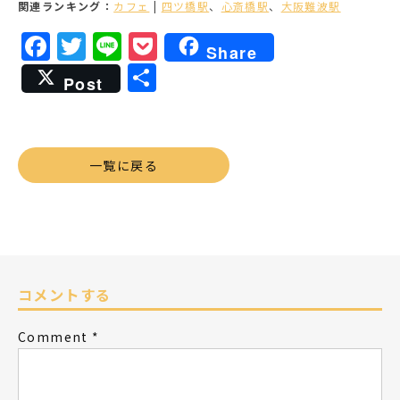
関連ランキング：
カフェ
|
四ツ橋駅
、
心斎橋駅
、
大阪難波駅
Facebook
Twitter
Line
Pocket
Share
共
Post
有
一覧に戻る
コメントする
Comment
*