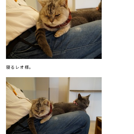
寝るレオ様。