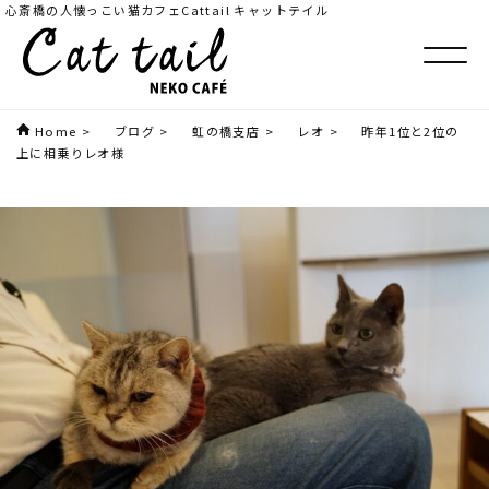
心斎橋の人懐っこい猫カフェCattail キャットテイル
Home
>
ブログ
>
虹の橋支店
>
レオ
>
昨年1位と2位の
上に相乗りレオ様