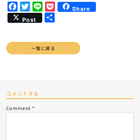
Facebook
Twitter
Line
Pocket
Share
共
Post
有
一覧に戻る
コメントする
Comment
*