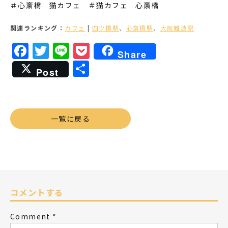
＃心斎橋 猫カフェ ＃猫カフェ 心斎橋
関連ランキング：
カフェ
|
四ツ橋駅
、
心斎橋駅
、
大阪難波駅
Facebook
Twitter
Line
Pocket
Share
共
Post
有
一覧に戻る
コメントする
Comment
*