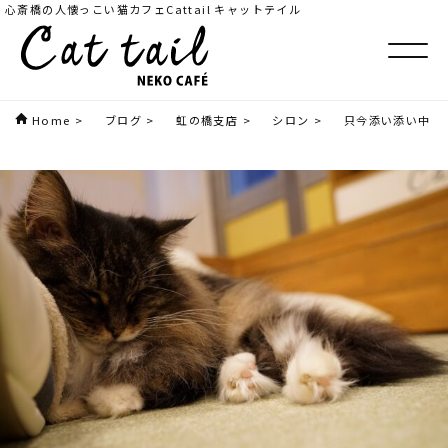
心斎橋の人懐っこい猫カフェCattail キャットテイル
Home
>
ブログ
>
虹の橋支店
>
シロン
>
只今添い添い中