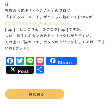
は
当店のお客様「とうこさん」のブログ
「まどろみＴａｉｌ」がとてもお勧めです[:down:]
https://catouko.blog68.fc2.com/
[:up:]「とうこさん」のブログ[:up:]ですが、
つい「拍手」ボタンのみをクリックしがちですが、
その上の「猫カフェ」ボタンのクリックもしてあげて下さ
いね[:グッド:]
Facebook
Twitter
Line
Pocket
Share
共
Post
有
一覧に戻る