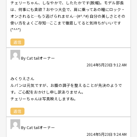
チェリーちゃん、しなやかで、したたかです(脱帽)。モデル部長
は、何事にも貪欲？おやつ大会で、肩に乗ってあの瞳にロック・
オンされると…もう逃げられません…(#^.^#) 自分の美しさとその
使い方をよくご存知…ここまで徹底してると気持ちがいいです
(*^^*)
返信
Cat tailオーナー
2014年5月23日 9:12 AM
みくりえさん
ルパンは元気ですが、お腹の調子を整えることが先決のようで
す。ご心配をおかけし申し訳ありません。
チェリーちゃんは写真映えしますね。
返信
Cat tailオーナー
2014年5月23日 9:24 AM