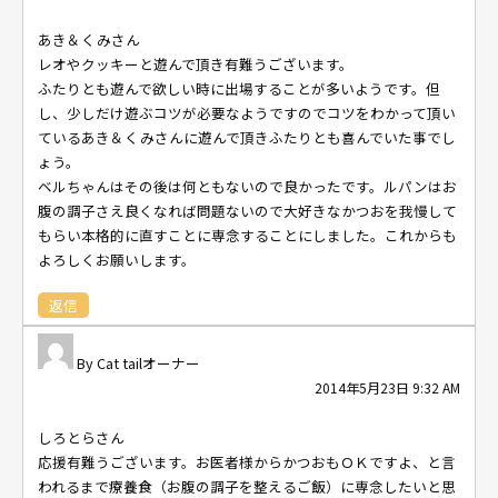
あき＆くみさん
レオやクッキーと遊んで頂き有難うございます。
ふたりとも遊んで欲しい時に出場することが多いようです。但
し、少しだけ遊ぶコツが必要なようですのでコツをわかって頂い
ているあき＆くみさんに遊んで頂きふたりとも喜んでいた事でし
ょう。
ベルちゃんはその後は何ともないので良かったです。ルパンはお
腹の調子さえ良くなれば問題ないので大好きなかつおを我慢して
もらい本格的に直すことに専念することにしました。これからも
よろしくお願いします。
返信
Cat tailオーナー
2014年5月23日 9:32 AM
しろとらさん
応援有難うございます。お医者様からかつおもＯＫですよ、と言
われるまで療養食（お腹の調子を整えるご飯）に専念したいと思