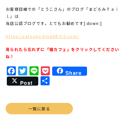
お客様目線での「とうこさん」のブログ「まどろみＴａｉ
ｌ」は
当店公認ブログです。とてもお勧めです[:down:]
https://catouko.blog68.fc2.com/
見られたら忘れずに「猫カフェ」をクリックしてください
ね！
Facebook
Twitter
Line
Pocket
Share
共
Post
有
一覧に戻る