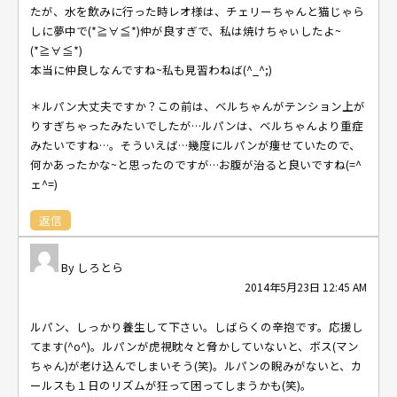
たが、水を飲みに行った時レオ様は、チェリーちゃんと猫じゃら
しに夢中で(*≧∀≦*)仲が良すぎで、私は焼けちゃぃしたよ~
(*≧∀≦*)
本当に仲良しなんですね~私も見習わねば(^_^;)
＊ルパン大丈夫ですか？この前は、ベルちゃんがテンション上が
りすぎちゃったみたいでしたが…ルパンは、ベルちゃんより重症
みたいですね…。そういえば…幾度にルパンが痩せていたので、
何かあったかな~と思ったのですが…お腹が治ると良いですね(=^
ェ^=)
返信
しろとら
2014年5月23日 12:45 AM
ルパン、しっかり養生して下さい。しばらくの辛抱です。応援し
てます(^o^)。ルパンが虎視眈々と脅かしていないと、ボス(マン
ちゃん)が老け込んでしまいそう(笑)。ルパンの睨みがないと、カ
ールスも１日のリズムが狂って困ってしまうかも(笑)。