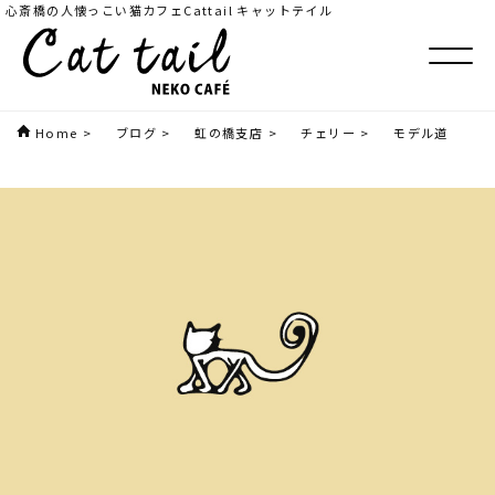
心斎橋の人懐っこい猫カフェCattail キャットテイル
Home
>
ブログ
>
虹の橋支店
>
チェリー
>
モデル道