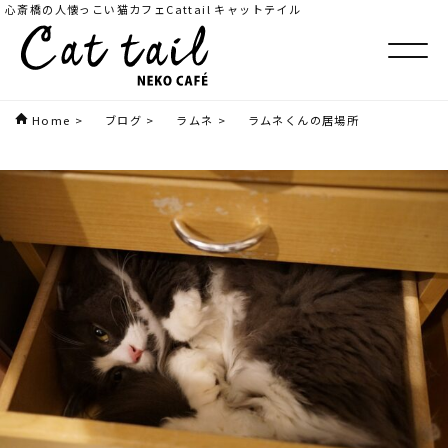
心斎橋の人懐っこい猫カフェCattail キャットテイル
Home
>
ブログ
>
ラムネ
>
ラムネくんの居場所