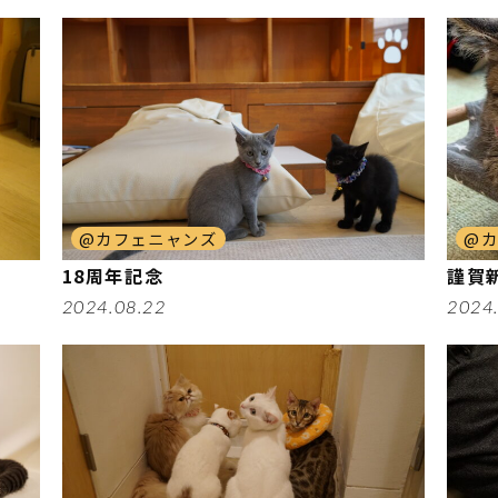
@カフェニャンズ
@
18周年記念
謹賀新
2024.08.22
2024