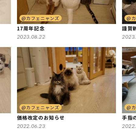
@カフェニャンズ
@
17周年記念
謹賀
2023.08.22
2023
@カフェニャンズ
@
価格改定のお知らせ
手指
2022.06.23
2022