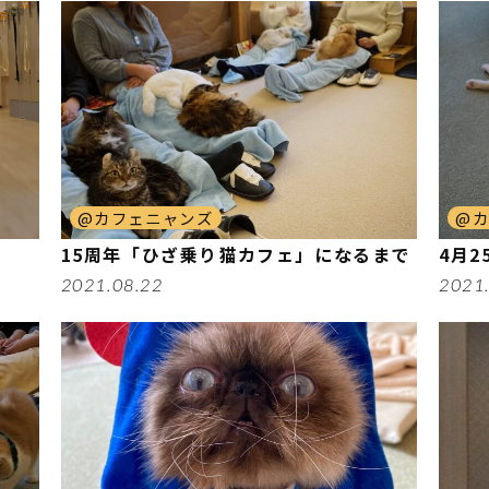
@カフェニャンズ
@
15周年「ひざ乗り猫カフェ」になるまで
4月2
2021.08.22
2021